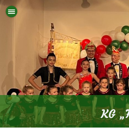
KG „F