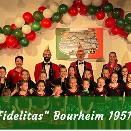
idelitas
“
Bourheim 1951