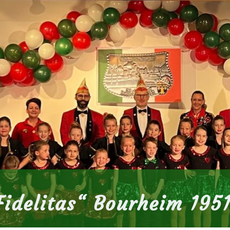
idelitas
“
Bourheim 1951