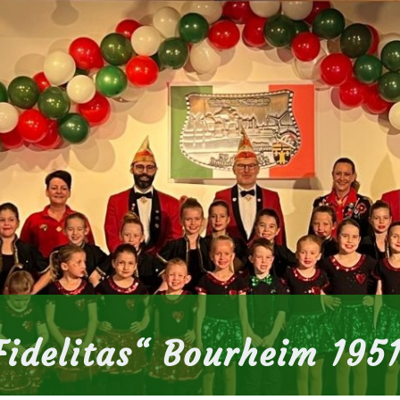
idelitas
“
Bourheim 1951