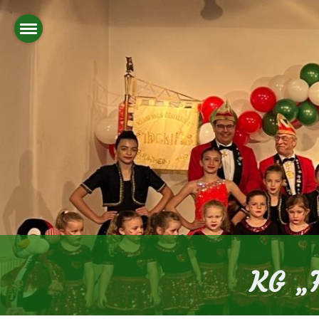
KG „F